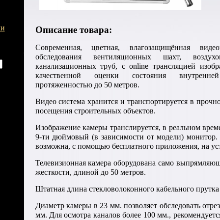
ли
Описание товара:
Современная, цветная, влагозащищённая виде
обследования вентиляционных шахт, воздух
канализационных труб, с online трансляцией изоб
качественной оценки состояния внутренне
протяженностью до 50 метров.
Видео система хранится и транспортируется в прочн
посещения строительных объектов.
Изображение камеры транслируется, в реальном врем
9-ти дюймовый (в зависимости от модели) монитор.
возможна, с помощью бесплатного приложения, на уст
Телевизионная камера оборудована само выпрямляю
жесткости, длиной до 50 метров.
Штатная длина стекловолоконного кабельного прутка 2
Диаметр камеры в 23 мм. позволяет обследовать отрез
мм. Для осмотра каналов более 100 мм., рекомендуетс