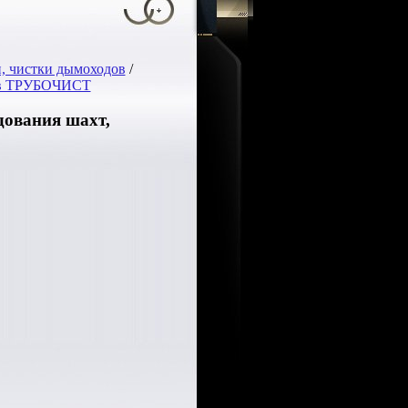
, чистки дымоходов
/
пов ТРУБОЧИСТ
дования шахт,