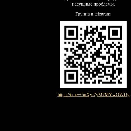
насущные проблемы.
Группа в telegram:
https://t.me/+5uXy-7yM7MYwOWUy