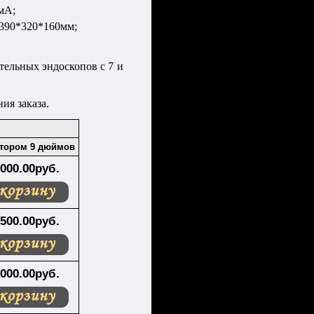
мА;
 390*320*160мм;
ельных эндоскопов с 7 и
ия заказа.
тором 9 дюймов
`000.00руб.
`500.00руб.
`000.00руб.