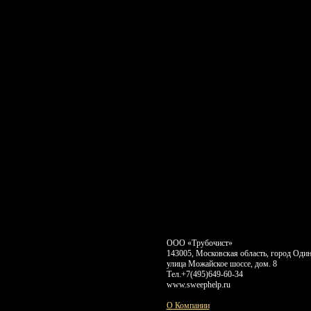
ООО «Трубочист»
143005, Московская область, город Оди
улица Можайское шоссе, дом. 8
Тел.
+7(495)649-60-34
www.sweephelp.ru
О Компании