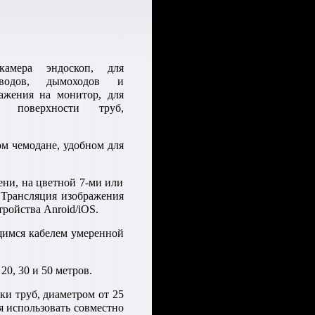
окамера эндоскоп, для
оводов, дымоходов и
ражения на монитор, для
й поверхности труб,
ом чемодане, удобном для
ени, на цветной 7-ми или
 Трансляция изображения
ройства Anroid/iOS.
щимся кабелем умеренной
0, 30 и 50 метров.
ки труб, диаметром от 25
я использовать совместно