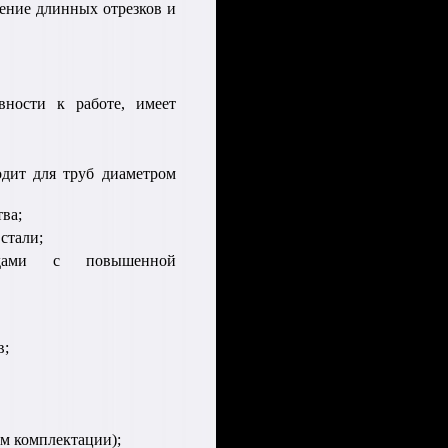
дение длинных отрезков и
вности к работе, имеет
дит для труб диаметром
ва;
стали;
одами с повышенной
в;
0м комплектации);