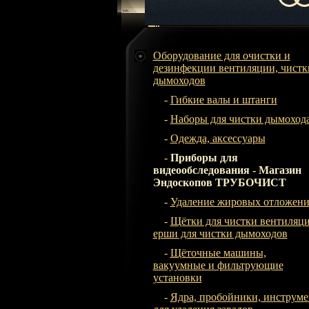
Оборудование для очистки и
дезинфекции вентиляции, чистк
дымоходов
-
Гибкие валы и штанги
-
Наборы для чистки дымоход
-
Одежда, аксессуары
-
Приборы для
видеообследования - Магазин
Эндоскопов ТРУБОЧИСТ
-
Удаление жировых отложен
-
Щётки для чистки вентиляци
ерши для чистки дымоходов
-
Щёточные машины,
вакуумные и фильтрующие
установки
-
Ядра, пробойники, инструме