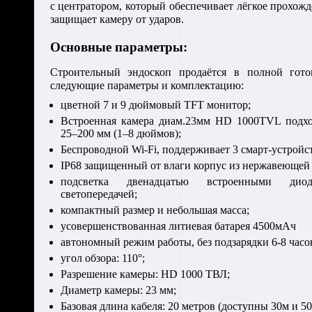
с центратором, который обеспечивает лёгкое прохож
защищает камеру от ударов.
Основные параметры:
Строительный эндоскоп продаётся в полной гото
следующие параметры и комплектацию:
цветной 7 и 9 дюймовый TFT монитор;
Встроенная камера диам.23мм HD 1000TVL подхо
25–200 мм (1–8 дюймов);
Беспроводной Wi-Fi, поддерживает 3 смарт-устройст
IP68 защищенный от влаги корпус из нержавеющей 
подсветка двенадцатью встроенными ди
светопередачей;
компактный размер и небольшая масса;
усовершенствованная литиевая батарея 4500мАч
автономный режим работы, без подзарядки 6-8 часо
угол обзора: 110°;
Разрешение камеры: HD 1000 ТВЛ;
Диаметр камеры: 23 мм;
Базовая длина кабеля: 20 метров (доступны 30м и 5