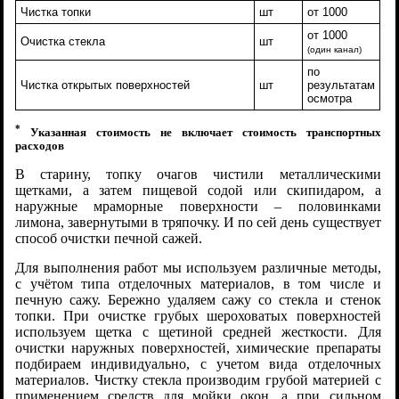
Чистка топки
шт
от 1000
от 1000
Очистка стекла
шт
(один канал)
по
Чистка открытых поверхностей
шт
результатам
осмотра
*
Указанная стоимость не включает стоимость транспортных
расходов
В старину, топку очагов чистили металлическими
щетками, а затем пищевой содой или скипидаром, а
наружные мраморные поверхности – половинками
лимона, завернутыми в тряпочку. И по сей день существует
способ очистки печной сажей.
Для выполнения работ мы используем различные методы,
с учётом типа отделочных материалов, в том числе и
печную сажу. Бережно удаляем сажу со стекла и стенок
топки. При очистке грубых шероховатых поверхностей
используем щетка с щетиной средней жесткости. Для
очистки наружных поверхностей, химические препараты
подбираем индивидуально, с учетом вида отделочных
материалов. Чистку стекла производим грубой материей с
применением средств для мойки окон, а при сильном