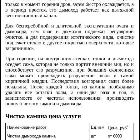
только в момент горения дров, затем быстро охлаждается, а
в период простоя, его дымоход работает как вытяжной
вентиляционный канал.
Для бесперебойной и длительной эксплуатации очага и
дымохода, сам очаг и дымоход подлежат регулярной
очистке, а для поддержания эстетического вида, очистке
подлежат стекло и другие открытые поверхности, которые
загрязнились.
При горении, на внутренних стенках топки и дымохода
оседает сажа, которая не только портит внешний вид, но и
способствует его разрушению, при больших скоплениях
сажи может происходить разрушение швов и самой
кирпичной кладки. Последствия возгорания сажи более
печальны. После каждой топки, из камина необходимо
удалять все остатки золы, а один-два раза в год, в
зависимости от частоты использования, производить
полную чистку камина и дымохода.
Чистка камина цена услуги
*
Наименование работ
Ед.изм
Цена, руб
Чистка дымохода камина
шт
от 6000