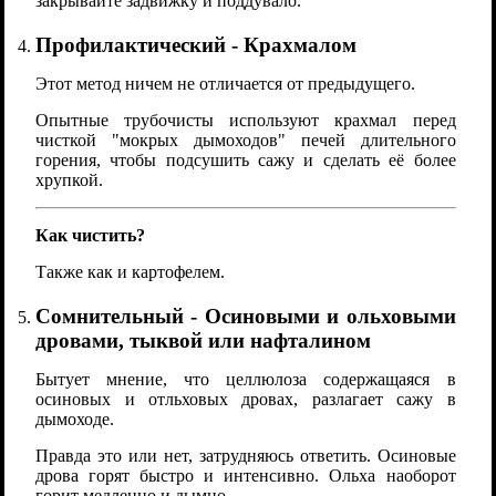
закрывайте задвижку и поддувало.
Профилактический - Крахмалом
Этот метод ничем не отличается от предыдущего.
Опытные трубочисты используют крахмал перед
чисткой "мокрых дымоходов" печей длительного
горения, чтобы подсушить сажу и сделать её более
хрупкой.
Как чистить?
Также как и картофелем.
Сомнительный - Осиновыми и ольховыми
дровами, тыквой или нафталином
Бытует мнение, что целлюлоза содержащаяся в
осиновых и отльховых дровах, разлагает сажу в
дымоходе.
Правда это или нет, затрудняюсь ответить. Осиновые
дрова горят быстро и интенсивно. Ольха наоборот
горит медленно и дымно.