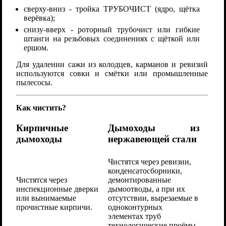
сверху-вниз - тройка ТРУБОЧИСТ (ядро, щётка
верёвка);
снизу-вверх - роторный трубочист или гибкие
штанги на резьбовых соединениях с щёткой или
ершом.
Для удалении сажи из колодцев, карманов и ревизий
используются совки и смётки или промышленные
пылесосы.
Как чистить?
Кирпичные
Дымоходы из
дымоходы
нержавеющей стали
Чистятся через ревизии,
конденсатосборники,
демонтированные
Чистятся через
дымоотводы, а при их
инспекционные дверки
отсутствии, вырезаемые в
или вынимаемые
одноконтурных
прочистные кирпичи.
элементах труб
технологические проёмы.