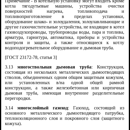
Примечание - В котельную установку могут входить кроме
котла тягодутьевые машины, устройства очистки
поверхностей нагрева, топливоподача и
топливоприготовление в пределах установки,
оборудование шлако- и золоудаления, золоулавливающие и
другие газоочистительные устройства, не входящие в котел
газовоздухопроводы, трубопроводы воды, пара и топлива,
арматура, гарнитура, автоматика, приборы и устройства
контроля и защиты, а также относящиеся к котлу
водоподогревательное оборудование и дымовая труба.
[ГОСТ 23172-78, статья 3]
3.13
многоствольная дымовая труба
: Конструкция,
состоящая из нескольких металлических дымоотводящих
стволов, объединенных одним общим защитным кожухом,
или установленных в/на одной общей рамной
конструкции, а также железобетонная или кирпичная
дымовая труба, имеющая внутренние разделительные
перегородки.
3.14
многослойный газоход
: Газоход, состоящий из
основного металлического дымоотводящего патрубка,
теплоизоляционного слоя и покровного слоя (защитного
кожуха).