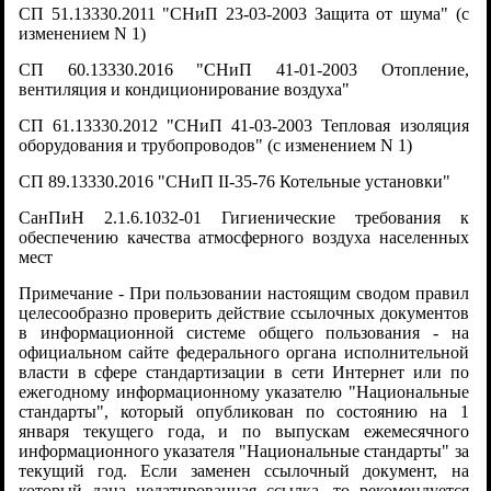
СП 51.13330.2011 "СНиП 23-03-2003 Защита от шума" (с
изменением N 1)
СП 60.13330.2016 "СНиП 41-01-2003 Отопление,
вентиляция и кондиционирование воздуха"
СП 61.13330.2012 "СНиП 41-03-2003 Тепловая изоляция
оборудования и трубопроводов" (с изменением N 1)
СП 89.13330.2016 "СНиП II-35-76 Котельные установки"
СанПиН 2.1.6.1032-01 Гигиенические требования к
обеспечению качества атмосферного воздуха населенных
мест
Примечание - При пользовании настоящим сводом правил
целесообразно проверить действие ссылочных документов
в информационной системе общего пользования - на
официальном сайте федерального органа исполнительной
власти в сфере стандартизации в сети Интернет или по
ежегодному информационному указателю "Национальные
стандарты", который опубликован по состоянию на 1
января текущего года, и по выпускам ежемесячного
информационного указателя "Национальные стандарты" за
текущий год. Если заменен ссылочный документ, на
который дана недатированная ссылка, то рекомендуется