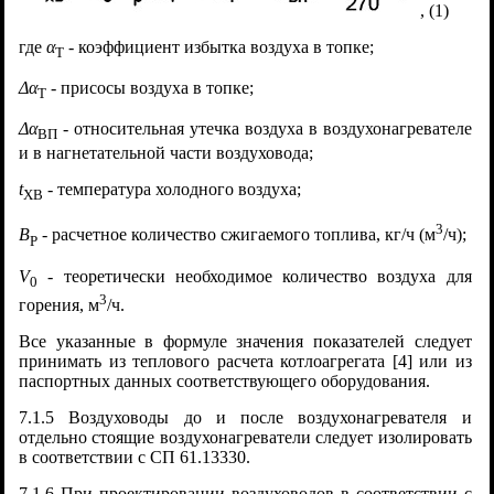
, (1)
где
α
- коэффициент избытка воздуха в топке;
T
Δα
- присосы воздуха в топке;
T
Δα
- относительная утечка воздуха в воздухонагревателе
ВП
и в нагнетательной части воздуховода;
t
- температура холодного воздуха;
ХВ
3
B
- расчетное количество сжигаемого топлива, кг/ч (м
/ч);
Р
V
- теоретически необходимое количество воздуха для
0
3
горения, м
/ч.
Все указанные в формуле значения показателей следует
принимать из теплового расчета котлоагрегата [4] или из
паспортных данных соответствующего оборудования.
7.1.5 Воздуховоды до и после воздухонагревателя и
отдельно стоящие воздухонагреватели следует изолировать
в соответствии с СП 61.13330.
7.1.6 При проектировании воздуховодов в соответствии с