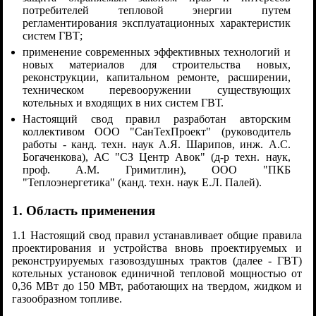
потребителей тепловой энергии путем
регламентирования эксплуатационных характеристик
систем ГВТ;
применение современных эффективных технологий и
новых материалов для строительства новых,
реконструкции, капитальном ремонте, расширении,
техническом перевооружении существующих
котельных и входящих в них систем ГВТ.
Настоящий свод правил разработан авторским
коллективом ООО "СанТехПроект" (руководитель
работы - канд. техн. наук А.Я. Шарипов, инж. А.С.
Богаченкова), АС "СЗ Центр Авок" (д-р техн. наук,
проф. А.М. Гримитлин), ООО "ПКБ
"Теплоэнергетика" (канд. техн. наук Е.Л. Палей).
1. Область применения
1.1 Настоящий свод правил устанавливает общие правила
проектирования и устройства вновь проектируемых и
реконструируемых газовоздушных трактов (далее - ГВТ)
котельных установок единичной тепловой мощностью от
0,36 МВт до 150 МВт, работающих на твердом, жидком и
газообразном топливе.