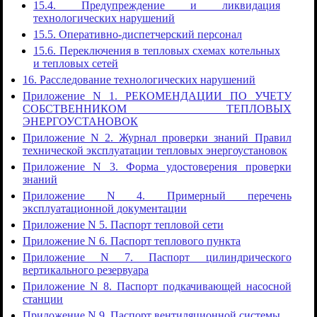
15.4. Предупреждение и ликвидация
технологических нарушений
15.5. Оперативно-диспетчерский персонал
15.6. Переключения в тепловых схемах котельных
и тепловых сетей
16. Расследование технологических нарушений
Приложение N 1. РЕКОМЕНДАЦИИ ПО УЧЕТУ
СОБСТВЕННИКОМ ТЕПЛОВЫХ
ЭНЕРГОУСТАНОВОК
Приложение N 2. Журнал проверки знаний Правил
технической эксплуатации тепловых энергоустановок
Приложение N 3. Форма удостоверения проверки
знаний
Приложение N 4. Примерный перечень
эксплуатационной документации
Приложение N 5. Паспорт тепловой сети
Приложение N 6. Паспорт теплового пункта
Приложение N 7. Паспорт цилиндрического
вертикального резервуара
Приложение N 8. Паспорт подкачивающей насосной
станции
Приложение N 9. Паспорт вентиляционной системы