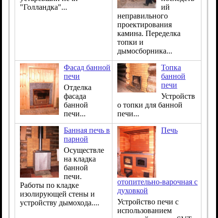
"Голландка"...
ий
неправильного
проектирования
камина. Переделка
топки и
дымосборника...
Фасад банной
Топка
печи
банной
печи
Отделка
фасада
Устройств
банной
о топки для банной
печи...
печи...
Банная печь в
Печь
парной
Осуществле
на кладка
банной
печи.
отопительно-варочная с
Работы по кладке
духовкой
изолирующей стены и
Устройство печи с
устройству дымохода....
использованием