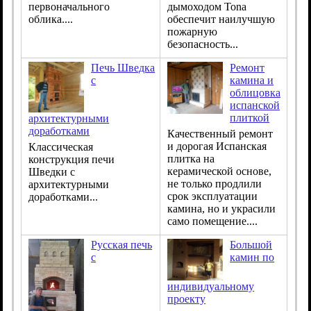
первоначального
дымоходом Tona
облика....
обеспечит наилучшую
пожарную
безопасность...
Печь Шведка
Ремонт
с
камина и
облицовка
испанской
плиткой
архитектурными
доработками
Качественный ремонт
и дорогая Испанская
Классическая
плитка на
конструкция печи
керамической основе,
Шведки с
не только продлили
архитектурными
срок эксплуатации
доработками...
камина, но и украсили
само помещение....
Русская печь
Большой
с
камин по
индивидуальному
проекту