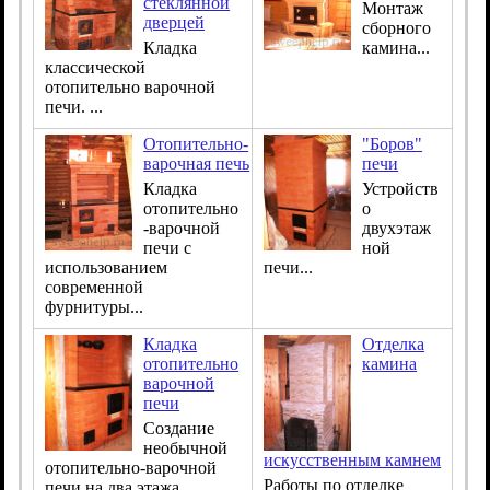
стеклянной
Монтаж
дверцей
сборного
Кладка
камина...
классической
отопительно варочной
печи. ...
Отопительно-
"Боров"
варочная печь
печи
Кладка
Устройств
отопительно
о
-варочной
двухэтаж
печи с
ной
использованием
печи...
современной
фурнитуры...
Кладка
Отделка
отопительно
камина
варочной
печи
Создание
необычной
искусственным камнем
отопительно-варочной
Работы по отделке
печи на два этажа...