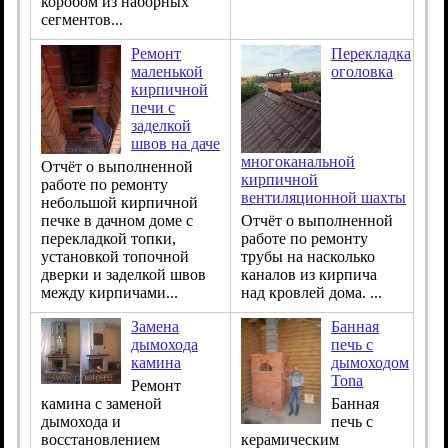
коробом из наборных
сегментов...
Ремонт
Перекладка
маленькой
оголовка
кирпичной
печи с
заделкой
швов на даче
многоканальной
Отчёт о выполненной
кирпичной
работе по ремонту
вентиляционной шахты
небольшой кирпичной
печке в дачном доме с
Отчёт о выполненной
перекладкой топки,
работе по ремонту
установкой топочной
трубы на насколько
дверки и заделкой швов
каналов из кирпича
между кирпичами...
над кровлей дома. ...
Замена
Банная
дымохода
печь с
камина
дымоходом
Tona
Ремонт
камина с заменой
Банная
дымохода и
печь с
восстановлением
керамическим