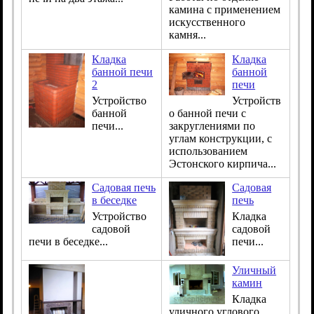
камина с применением
искусственного
камня...
Кладка
Кладка
банной печи
банной
2
печи
Устройство
Устройств
банной
о банной печи с
печи...
закруглениями по
углам конструкции, с
использованием
Эстонского кирпича...
Садовая печь
Садовая
в беседке
печь
Устройство
Кладка
садовой
садовой
печи в беседке...
печи...
Уличный
камин
Кладка
уличного углового