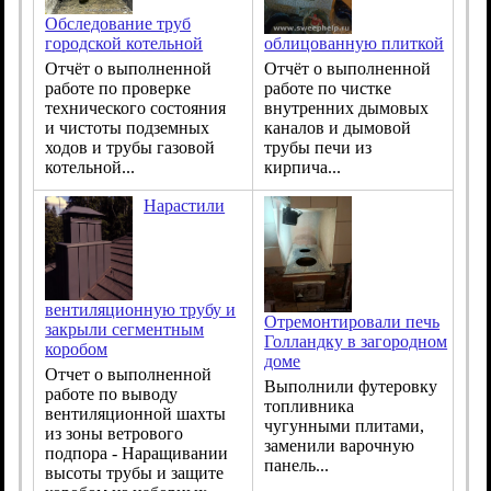
Обследование труб
облицованную плиткой
городской котельной
Отчёт о выполненной
Отчёт о выполненной
работе по чистке
работе по проверке
внутренних дымовых
технического состояния
каналов и дымовой
и чистоты подземных
трубы печи из
ходов и трубы газовой
кирпича...
котельной...
Нарастили
вентиляционную трубу и
Отремонтировали печь
закрыли сегментным
Голландку в загородном
коробом
доме
Отчет о выполненной
Выполнили футеровку
работе по выводу
топливника
вентиляционной шахты
чугунными плитами,
из зоны ветрового
заменили варочную
подпора - Наращивании
панель...
высоты трубы и защите