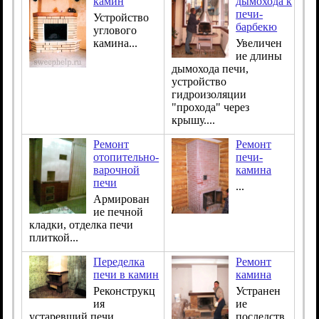
камин
дымохода к
печи-
Устройство
барбекю
углового
камина...
Увеличен
ие длины
дымохода печи,
устройство
гидроизоляции
"прохода" через
крышу....
Ремонт
Ремонт
отопительно-
печи-
варочной
камина
печи
...
Армирован
ие печной
кладки, отделка печи
плиткой...
Переделка
Ремонт
печи в камин
камина
Реконструкц
Устранен
ия
ие
устаревший печи
последств