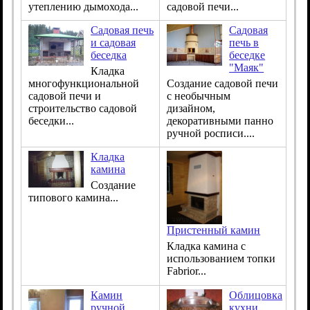
утеплению дымохода...
садовой печи...
Садовая печь
Садовая
и садовая
печь в
беседка
беседке
"Маяк"
Кладка
многофункциональной
Создание садовой печи
садовой печи и
с необычным
строительство садовой
дизайном,
беседки...
декоративными панно
ручной росписи....
Кладка
камина
Создание
типового камина...
Пристенный камин
Кладка камина с
использованием топки
Fabrior...
Камин
Облицовка
ручной
кухни