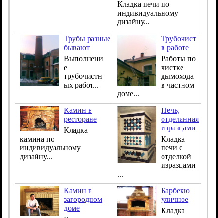
Кладка печи по
индивидуальному
дизайну...
Трубы разные
Трубочист
бывают
в работе
Выполнени
Работы по
е
чистке
трубочистн
дымохода
ых работ...
в частном
доме...
Камин в
Печь,
ресторане
отделанная
изразцами
Кладка
камина по
Кладка
индивидуальному
печи с
дизайну...
отделкой
изразцами
...
Камин в
Барбекю
загородном
уличное
доме
Кладка