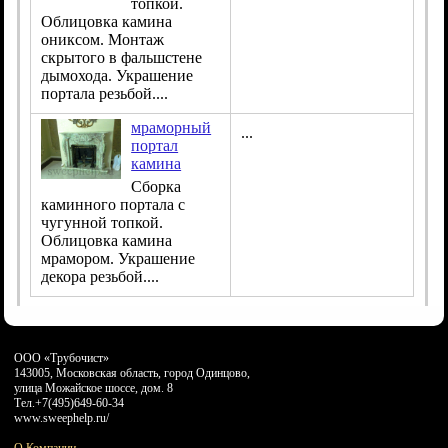
топкой.
Облицовка камина
ониксом. Монтаж
скрытого в фальшстене
дымохода. Украшение
портала резьбой....
мраморный
...
портал
камина
Сборка
каминного портала с
чугунной топкой.
Облицовка камина
мрамором. Украшение
декора резьбой....
ООО «Трубочист»
143005, Московская область, город Одинцово
,
улица Можайское шоссе, дом. 8
Тел.
+7(495)649-60-34
www.sweephelp.ru/
О Компании