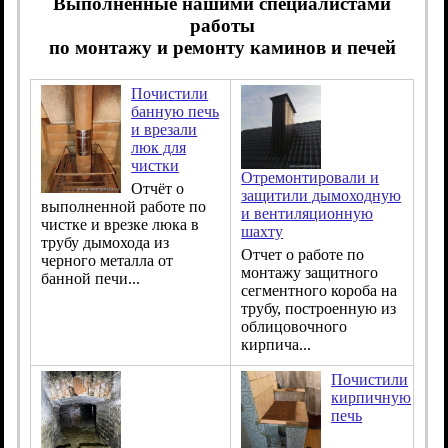
Выполненные нашими специалистами
работы
по монтажу и ремонту каминов и печей
Почистили
банную печь
и врезали
люк для
чистки
Отремонтировали и
Отчёт о
защитили дымоходную
выполненной работе по
и вентиляционную
чистке и врезке люка в
шахту
трубу дымохода из
Отчет о работе по
черного металла от
монтажу защитного
банной печи...
сегментного короба на
трубу, построенную из
облицовочного
кирпича...
Почистили
кирпичную
печь