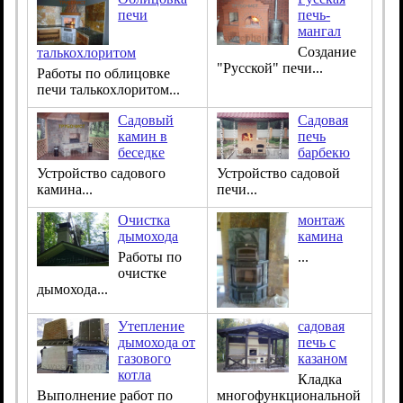
печи
печь-
мангал
Создание
талькохлоритом
"Русской" печи...
Работы по облицовке
печи талькохлоритом...
Садовый
Садовая
камин в
печь
беседке
барбекю
Устройство садового
Устройство садовой
камина...
печи...
Очистка
монтаж
дымохода
камина
Работы по
...
очистке
дымохода...
Утепление
садовая
дымохода от
печь с
газового
казаном
котла
Кладка
Выполнение работ по
многофункциональной