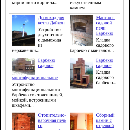
кирпичного кирпича...
искусственным
камнем...
Дымоход для
Мангал в
котла Дайкон
садовой
печи
Устройство
Барбекю
двухстенног
о дымохода
Кладка
из
садового
нержавейки...
барбекю с мангалом...
Барбекю
Барбекю
садовое
садовое
Кладка
садового
многофункциональное
барбекю...
Устройство
многофункционального
барбекю со столешницей,
мойкой, встроенными
шкафами...
Отопительно-
Сборный
варочная печь
камин с
со
отделкой