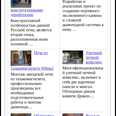
Разработан и
реализован проект по
конструктивными
созданию огромного
доработками
экслюзивного камина
и сложной
Конструктивной
дымоходной системы к
особенностью данной
нему. ...
Русской печи, является
вторая топка,
расположенная ниже
основной. ...
Печь из
Уличный
печной
комплекс
Многофункциональны
талькомагнезита Wilma2
й уличный печной
Монтаж заводской печи
комплекс, включает в
из талькомагнезита,
себя две варочные
профессионально
панели и мангал.
произведены все
Облицован диким
необходимые
камнем Дракон....
подготовительные
работы и монтаж
дымохода....
Облицовка
Русская