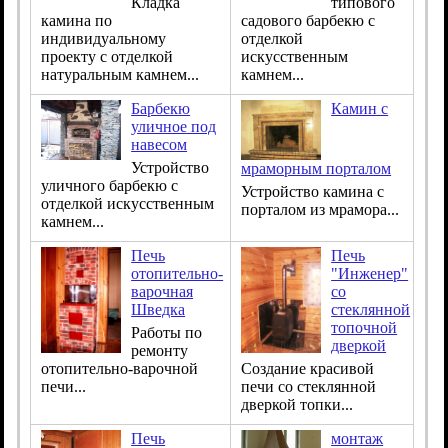
Кладка
типового
камина по
садового барбекю с
индивидуальному
отделкой
проекту с отделкой
искусственным
натуральным камнем...
камнем...
Барбекю
Камин с
уличное под
навесом
Устройство
мраморным порталом
уличного барбекю с
Устройство камина с
отделкой искусственным
порталом из мрамора...
камнем...
Печь
Печь
отопительно-
"Инженер"
варочная
со
Шведка
стеклянной
топочной
Работы по
дверкой
ремонту
отопительно-варочной
Создание красивой
печи...
печи со стеклянной
дверкой топки...
Печь
монтаж