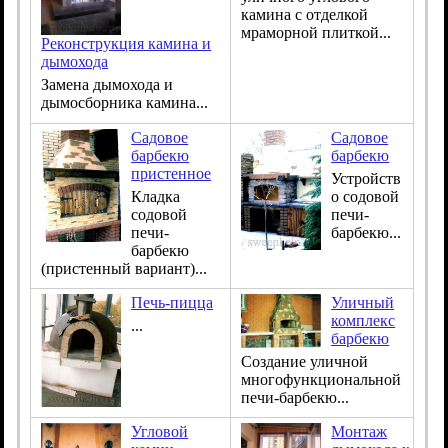
камина с отделкой
мраморной плиткой...
Реконструкция камина и
дымохода
Замена дымохода и
дымосборника камина...
Садовое
Садовое
барбекю
барбекю
пристенное
Устройств
Кладка
о содовой
содовой
печи-
печи-
барбекю...
барбекю
(пристенный вариант)...
Печь-пицца
Уличный
комплекс
...
барбекю
Создание уличной
многофункциональной
печи-барбекю...
Угловой
Монтаж