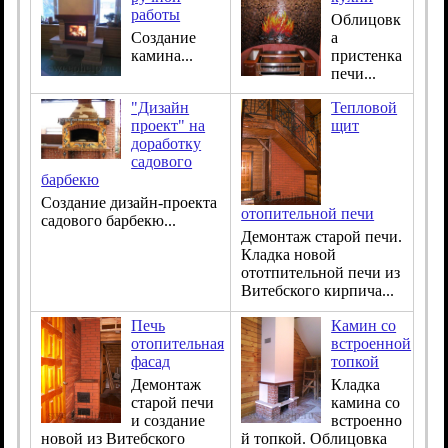
работы
Облицовк
Создание
а
камина...
пристенка
печи...
"Дизайн
Тепловой
проект" на
щит
доработку
садового
барбекю
Создание дизайн-проекта
отопительной печи
садового барбекю...
Демонтаж старой печи.
Кладка новой
ототпительной печи из
Витебского кирпича...
Печь
Камин со
отопительная
встроенной
фасад
топкой
Демонтаж
Кладка
старой печи
камина со
и создание
встроенно
новой из Витебского
й топкой. Облицовка