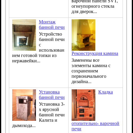
варочной панели SVT,
огнеупорного стекла
для дверок...
Монтаж
банной печи
Устройство
банной печи
с
использован
Реконструкция камина
ием готовой топки из
Заменены все
нержавейки...
элементы камина с
сохранением
первоначального
дизайна...
Установка
Кладка
банной печи
Установка 3-
х ярусной
банной печи
Калита и
отопительно- варочной
дымохода...
печи