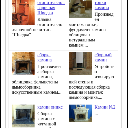
отопительно -
топки
варочная
камина
Шведка
Произвед
Кладка
ен
отопительно
монтаж топки,
-варочной печи типа
фундамент камина
"Шведка"...
облицован
натуральным
камнем....
сборка
сборный
камина
камин
Произведен
Устройств
а сборка
о
камина,
изолирую
облицовка фальшстены
щей стены и
дымосборника
последующая сборка
искусственным камнем...
камина и монтаж
дымосборника....
камин оникс
Камин №2
Сборка
...
камина с
чугунной