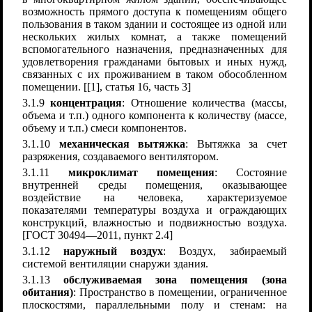
возможность прямого доступа к помещениям общего
пользования в таком здании и состоящее из одной или
нескольких жилых комнат, а также помещений
вспомогательного назначения, предназначенных для
удовлетворения гражданами бытовых и иных нужд,
связанных с их проживанием в таком обособленном
помещении. [[1], статья 16, часть 3]
3.1.9
концентрация
: Отношение количества (массы,
объема и т.п.) одного компонента к количеству (массе,
объему и т.п.) смеси компонентов.
3.1.10
механическая вытяжка
: Вытяжка за счет
разряжения, создаваемого вентилятором.
3.1.11
микроклимат помещения
: Состояние
внутренней среды помещения, оказывающее
воздействие на человека, характеризуемое
показателями температуры воздуха и ограждающих
конструкций, влажностью и подвижностью воздуха.
[ГОСТ 30494—2011, пункт 2.4]
3.1.12
наружный воздух
: Воздух, забираемый
системой вентиляции снаружи здания.
3.1.13
обслуживаемая зона помещения (зона
обитания)
: Пространство в помещении, ограниченное
плоскостями, параллельными полу и стенам: на