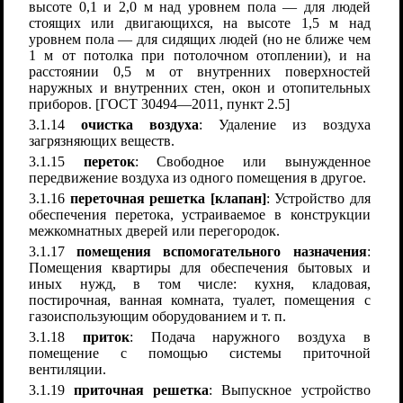
высоте 0,1 и 2,0 м над уровнем пола — для людей
стоящих или двигающихся, на высоте 1,5 м над
уровнем пола — для сидящих людей (но не ближе чем
1 м от потолка при потолочном отоплении), и на
расстоянии 0,5 м от внутренних поверхностей
наружных и внутренних стен, окон и отопительных
приборов. [ГОСТ 30494—2011, пункт 2.5]
3.1.14
очистка воздуха
: Удаление из воздуха
загрязняющих веществ.
3.1.15
переток
: Свободное или вынужденное
передвижение воздуха из одного помещения в другое.
3.1.16
переточная решетка [клапан]
: Устройство для
обеспечения перетока, устраиваемое в конструкции
межкомнатных дверей или перегородок.
3.1.17
помещения вспомогательного назначения
:
Помещения квартиры для обеспечения бытовых и
иных нужд, в том числе: кухня, кладовая,
постирочная, ванная комната, туалет, помещения с
газоиспользующим оборудованием и т. п.
3.1.18
приток
: Подача наружного воздуха в
помещение с помощью системы приточной
вентиляции.
3.1.19
приточная решетка
: Выпускное устройство