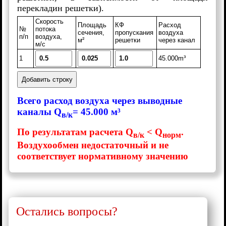
перекладин решетки).
Скорость
Площадь
КФ
Расход
№
потока
сечения,
пропускания
воздуха
п/п
воздуха,
м²
решетки
через канал
м/с
1
45.000m³
Добавить строку
Всего расход воздуха через выводные
каналы Q
= 45.000 м³
в/к
По результатам расчета Q
< Q
.
в/к
норм
Воздухообмен недостаточный и не
соответствует нормативному значению
Остались вопросы?